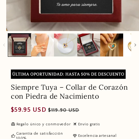
Siempre Tuya – Collar de Corazón
con Piedra de Nacimiento
Regular
Sale
$59.95 USD
$119.90 USD
price
price
redeem
travel
Regalo único y conmovedor
Envío gratis
Garantía de satisfacción
thumb_up
diamond
Excelencia artesanal
100%