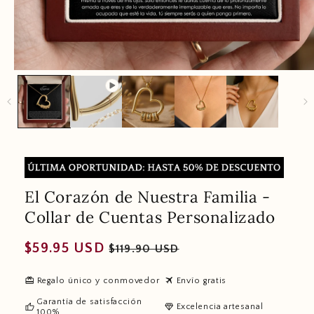
El Corazón de Nuestra Familia -
Collar de Cuentas Personalizado
Regular
Sale
$59.95 USD
$119.90 USD
price
price
redeem
travel
Regalo único y conmovedor
Envío gratis
Garantía de satisfacción
thumb_up
diamond
Excelencia artesanal
100%