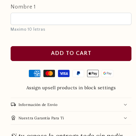
Nombre 1
Maximo 10 letras
ADD TO CART
Assign upsell products in block settings
local_shipping
Información de Envío
workspace_premium
Nuestra Garantía Para Ti
Si tu esposa lo entrega todo sin pedir