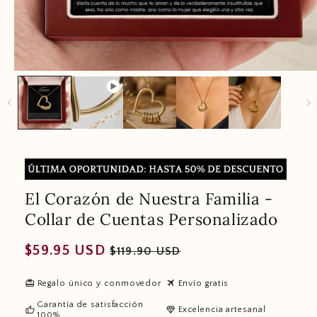
El Corazón de Nuestra Familia -
Collar de Cuentas Personalizado
Regular
Sale
$59.95 USD
$119.90 USD
price
price
redeem
travel
Regalo único y conmovedor
Envío gratis
Garantía de satisfacción
thumb_up
diamond
Excelencia artesanal
100%