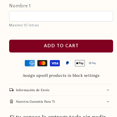
Nombre 1
Maximo 10 letras
ADD TO CART
Assign upsell products in block settings
local_shipping
Información de Envío
workspace_premium
Nuestra Garantía Para Ti
Si tu esposa lo entrega todo sin pedir