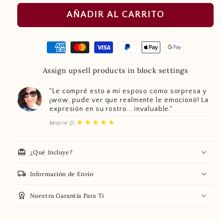
AÑADIR AL CARRITO
Assign upsell products in block settings
"Le compré esto a mi esposo como sorpresa y
¡wow, pude ver que realmente le emocionó! La
expresión en su rostro... invaluable."
★★★★★
Marie D.
redeem
¿Qué Incluye?
local_shipping
Información de Envío
workspace_premium
Nuestra Garantía Para Ti