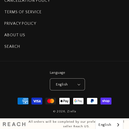
CANCELLATION POLICY
TERMS OF SERVICE
PRIVACY POLICY
ABOUT US
SEARCH
Language
English
Payment
methods
© 2026,
Ziella
All orders will be completed by our preferred international
English
seller Reach US.