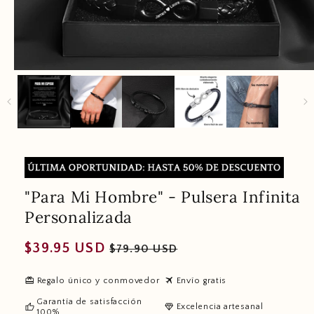
"Para Mi Hombre" - Pulsera Infinita
Personalizada
Regular
Sale
$39.95 USD
$79.90 USD
price
price
redeem
travel
Regalo único y conmovedor
Envío gratis
Garantía de satisfacción
thumb_up
diamond
Excelencia artesanal
100%