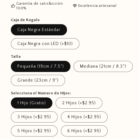
Garantía de satisfacción
thumb_up
diamond
Excelencia artesanal
100%
Caja de Regalo
Caja Negra Estándar
Caja Negra con LED (+$10)
Talla
Pequeña (19cm / 7.5")
Mediana (21cm / 8.3")
Grande (23cm / 9")
Selecciona el Número de Hijos:
1 Hijo (Gratis)
2 Hijos (+$2.95)
3 Hijos (+$2.95)
4 Hijos (+$2.95)
5 Hijos (+$2.95)
6 Hijos (+$2.95)