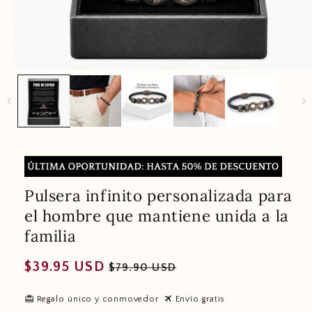
Pulsera infinito personalizada para
el hombre que mantiene unida a la
familia
Regular
Sale
$39.95 USD
$79.90 USD
price
price
redeem
travel
Regalo único y conmovedor
Envío gratis