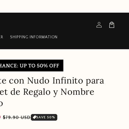
Log
Cart
in
ER
SHIPPING INFORMATION
te con Nudo Infinito para
Set de Regalo y Nombre
o
Sale
D
$79.90 USD
SAVE 50%
price