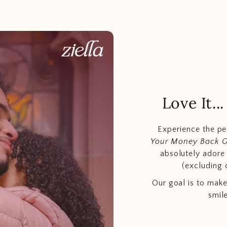
Love It.
Experience the p
Your Money Back 
absolutely adore t
(excluding 
Our goal is to make
smil