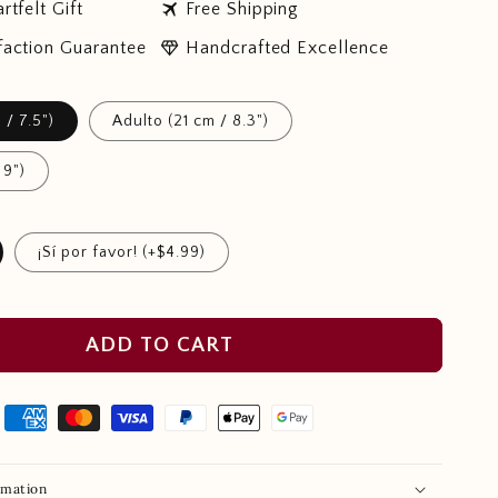
travel
rtfelt Gift
Free Shipping
diamond
faction Guarantee
Handcrafted Excellence
 / 7.5")
Adulto (21 cm / 8.3")
 9")
¡Sí por favor! (+$4.99)
ADD TO CART
rmation