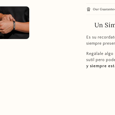
workspace_premium
Our Guarante
Un Sím
Es su recordat
siempre prese
Regálale algo 
sutil pero pod
y siempre est