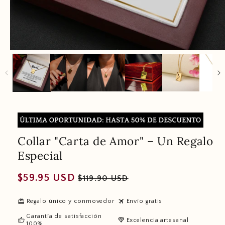
Collar "Carta de Amor" – Un Regalo
Especial
Regular
Sale
$59.95 USD
$119.90 USD
price
price
redeem
travel
Regalo único y conmovedor
Envío gratis
Garantía de satisfacción
thumb_up
diamond
Excelencia artesanal
100%