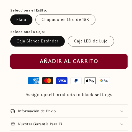
Selecciona el Estilo:
Plata
Chapado en Oro de 18K
Selecciona la Caja:
Caja Blanca Estándar
Caja LED de Lujo
AÑADIR AL CARRITO
Assign upsell products in block settings
local_shipping
Información de Envío
workspace_premium
Nuestra Garantía Para Ti