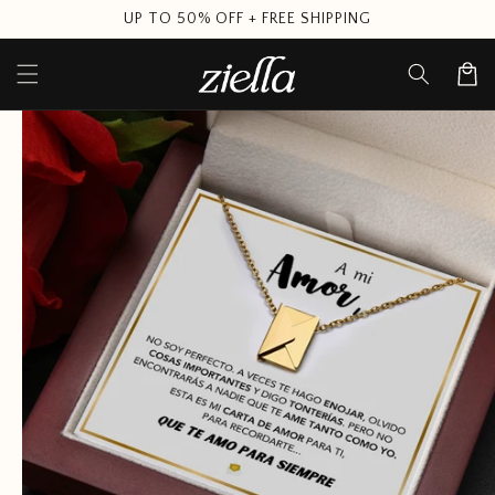
Skip to
UP TO 50% OFF + FREE SHIPPING
content
Cart
Skip to
product
information