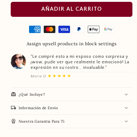
AÑADIR AL CARRITO
Assign upsell products in block settings
"Le compré esto a mi esposo como sorpresa y
¡wow, pude ver que realmente le emocionó! La
expresión en su rostro... invaluable."
★★★★★
Marie D.
redeem
¿Qué Incluye?
local_shipping
Información de Envío
workspace_premium
Nuestra Garantía Para Ti