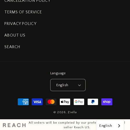
CANCELLATION POLICY
TERMS OF SERVICE
PRIVACY POLICY
ABOUT US
SEARCH
Language
English
Payment
methods
© 2026,
Ziella
All orders will be completed by our preferred international
English
seller Reach US.