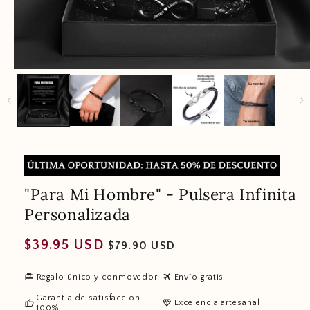
"Para Mi Hombre" - Pulsera Infinita
Personalizada
Regular
Sale
$39.95 USD
$79.90 USD
price
price
redeem
travel
Regalo único y conmovedor
Envío gratis
Garantía de satisfacción
thumb_up
diamond
Excelencia artesanal
100%